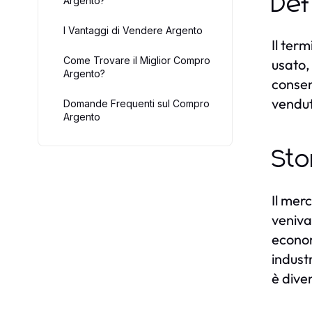
Def
Argento?
I Vantaggi di Vendere Argento
Il ter
Come Trovare il Miglior Compro
usato,
Argento?
consen
vendu
Domande Frequenti sul Compro
Argento
Sto
Il mer
veniva 
econom
industr
è dive