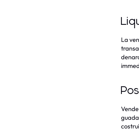
Liq
La ven
transa
denaro
immed
Pos
Vender
guadag
costru