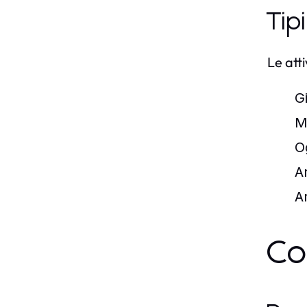
Tip
Le att
Gi
M
O
A
A
Co