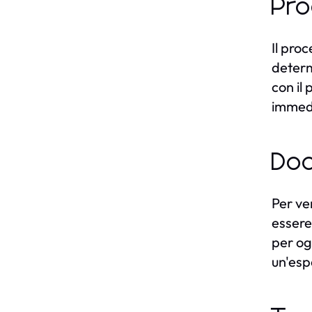
Pro
Il pro
determ
con il
immedi
Doc
Per ve
essere
per og
un'esp