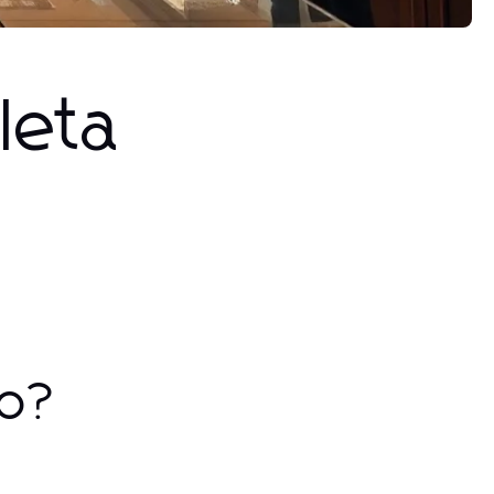
leta
to?