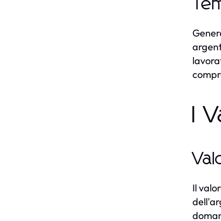
Tem
Genera
argent
lavora
compr
I 
Val
Il val
dell'a
domand