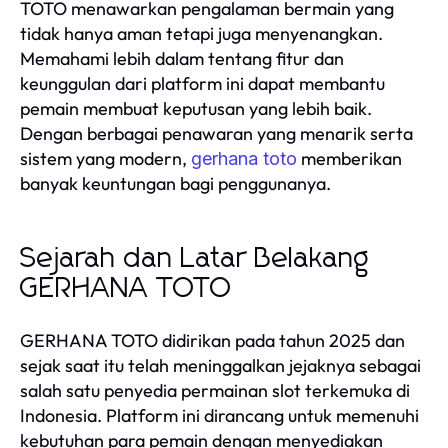
TOTO menawarkan pengalaman bermain yang
tidak hanya aman tetapi juga menyenangkan.
Memahami lebih dalam tentang fitur dan
keunggulan dari platform ini dapat membantu
pemain membuat keputusan yang lebih baik.
Dengan berbagai penawaran yang menarik serta
sistem yang modern,
memberikan
gerhana toto
banyak keuntungan bagi penggunanya.
Sejarah dan Latar Belakang
GERHANA TOTO
GERHANA TOTO didirikan pada tahun 2025 dan
sejak saat itu telah meninggalkan jejaknya sebagai
salah satu penyedia permainan slot terkemuka di
Indonesia. Platform ini dirancang untuk memenuhi
kebutuhan para pemain dengan menyediakan