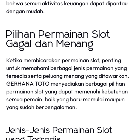
bahwa semua aktivitas keuangan dapat dipantau
dengan mudah.
Pilihan Permainan Slot
Gagal dan Menang
Ketika membicarakan permainan slot, penting
untuk memahami berbagai jenis permainan yang
tersedia serta peluang menang yang ditawarkan.
GERHANA TOTO menyediakan berbagai pilihan
permainan slot yang dapat memenuhi kebutuhan
semua pemain, baik yang baru memulai maupun
yang sudah berpengalaman.
Jenis-Jenis Permainan Slot
yang Tersedia