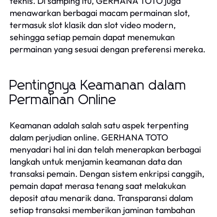
teknis. Di samping itu, GERHANA TOTO juga
menawarkan berbagai macam permainan slot,
termasuk slot klasik dan slot video modern,
sehingga setiap pemain dapat menemukan
permainan yang sesuai dengan preferensi mereka.
Pentingnya Keamanan dalam
Permainan Online
Keamanan adalah salah satu aspek terpenting
dalam perjudian online. GERHANA TOTO
menyadari hal ini dan telah menerapkan berbagai
langkah untuk menjamin keamanan data dan
transaksi pemain. Dengan sistem enkripsi canggih,
pemain dapat merasa tenang saat melakukan
deposit atau menarik dana. Transparansi dalam
setiap transaksi memberikan jaminan tambahan