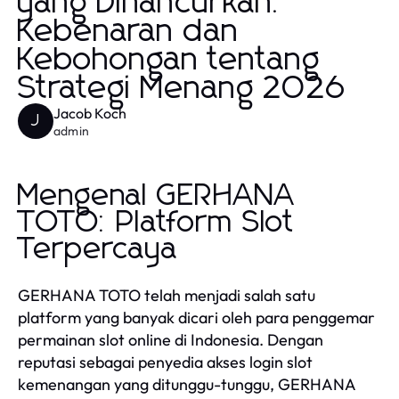
yang Dihancurkan:
Kebenaran dan
Kebohongan tentang
Strategi Menang 2026
Jacob Koch
J
admin
Mengenal GERHANA
TOTO: Platform Slot
Terpercaya
GERHANA TOTO telah menjadi salah satu
platform yang banyak dicari oleh para penggemar
permainan slot online di Indonesia. Dengan
reputasi sebagai penyedia akses login slot
kemenangan yang ditunggu-tunggu, GERHANA