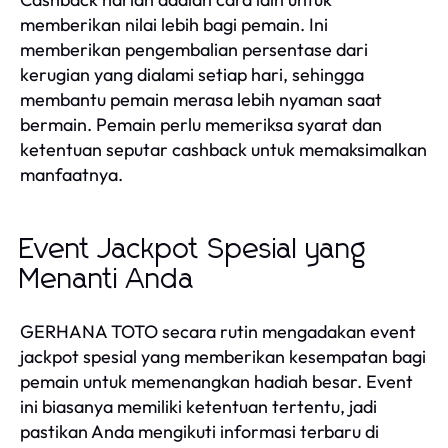
memberikan nilai lebih bagi pemain. Ini
memberikan pengembalian persentase dari
kerugian yang dialami setiap hari, sehingga
membantu pemain merasa lebih nyaman saat
bermain. Pemain perlu memeriksa syarat dan
ketentuan seputar cashback untuk memaksimalkan
manfaatnya.
Event Jackpot Spesial yang
Menanti Anda
GERHANA TOTO secara rutin mengadakan event
jackpot spesial yang memberikan kesempatan bagi
pemain untuk memenangkan hadiah besar. Event
ini biasanya memiliki ketentuan tertentu, jadi
pastikan Anda mengikuti informasi terbaru di