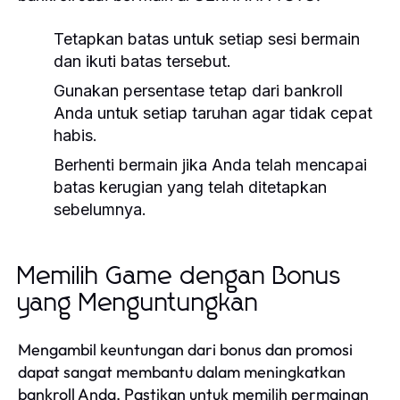
Tetapkan batas untuk setiap sesi bermain
dan ikuti batas tersebut.
Gunakan persentase tetap dari bankroll
Anda untuk setiap taruhan agar tidak cepat
habis.
Berhenti bermain jika Anda telah mencapai
batas kerugian yang telah ditetapkan
sebelumnya.
Memilih Game dengan Bonus
yang Menguntungkan
Mengambil keuntungan dari bonus dan promosi
dapat sangat membantu dalam meningkatkan
bankroll Anda. Pastikan untuk memilih permainan