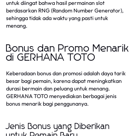
untuk diingat bahwa hasil permainan slot
berdasarkan RNG (Random Number Generator),
sehingga tidak ada waktu yang pasti untuk
menang.
Bonus dan Promo Menarik
di GERHANA TOTO
Keberadaan bonus dan promosi adalah daya tarik
besar bagi pemain, karena dapat meningkatkan
durasi bermain dan peluang untuk menang.
GERHANA TOTO menyediakan berbagai jenis
bonus menarik bagi penggunanya.
Jenis Bonus yang Diberikan
untuk Pemain Baru