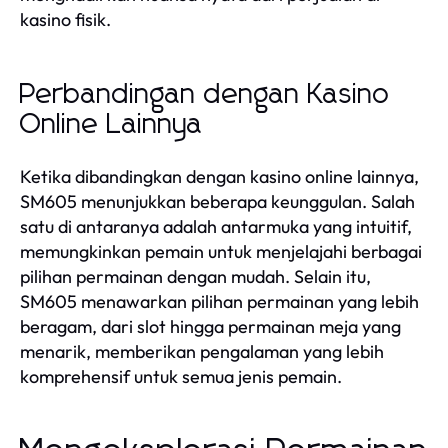
kasino fisik.
Perbandingan dengan Kasino
Online Lainnya
Ketika dibandingkan dengan kasino online lainnya,
SM605 menunjukkan beberapa keunggulan. Salah
satu di antaranya adalah antarmuka yang intuitif,
memungkinkan pemain untuk menjelajahi berbagai
pilihan permainan dengan mudah. Selain itu,
SM605 menawarkan pilihan permainan yang lebih
beragam, dari slot hingga permainan meja yang
menarik, memberikan pengalaman yang lebih
komprehensif untuk semua jenis pemain.