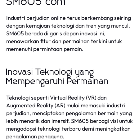
SM605 com
Industri perjudian online terus berkembang seiring
dengan kemajuan teknologi dan tren yang muncul.
SM605 berada di garis depan inovasi ini,
menawarkan fitur dan permainan terkini untuk
memenuhi permintaan pemain.
Inovasi Teknologi yang
Mempengaruhi Permainan
Teknologi seperti Virtual Reality (VR) dan
Augmented Reality (AR) mulai memasuki industri
perjudian, menciptakan pengalaman bermain yang
lebih menarik dan imersif. SM605 berbagi visi untuk
mengadopsi teknologi terbaru demi meningkatkan
pengalaman pengguna.