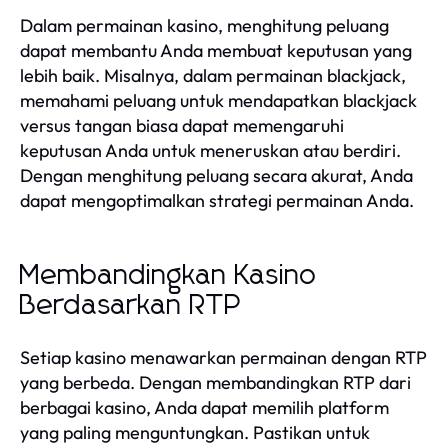
Dalam permainan kasino, menghitung peluang
dapat membantu Anda membuat keputusan yang
lebih baik. Misalnya, dalam permainan blackjack,
memahami peluang untuk mendapatkan blackjack
versus tangan biasa dapat memengaruhi
keputusan Anda untuk meneruskan atau berdiri.
Dengan menghitung peluang secara akurat, Anda
dapat mengoptimalkan strategi permainan Anda.
Membandingkan Kasino
Berdasarkan RTP
Setiap kasino menawarkan permainan dengan RTP
yang berbeda. Dengan membandingkan RTP dari
berbagai kasino, Anda dapat memilih platform
yang paling menguntungkan. Pastikan untuk