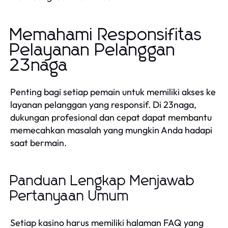
Memahami Responsifitas
Pelayanan Pelanggan
23naga
Penting bagi setiap pemain untuk memiliki akses ke
layanan pelanggan yang responsif. Di 23naga,
dukungan profesional dan cepat dapat membantu
memecahkan masalah yang mungkin Anda hadapi
saat bermain.
Panduan Lengkap Menjawab
Pertanyaan Umum
Setiap kasino harus memiliki halaman FAQ yang