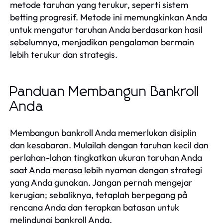
metode taruhan yang terukur, seperti sistem
betting progresif. Metode ini memungkinkan Anda
untuk mengatur taruhan Anda berdasarkan hasil
sebelumnya, menjadikan pengalaman bermain
lebih terukur dan strategis.
Panduan Membangun Bankroll
Anda
Membangun bankroll Anda memerlukan disiplin
dan kesabaran. Mulailah dengan taruhan kecil dan
perlahan-lahan tingkatkan ukuran taruhan Anda
saat Anda merasa lebih nyaman dengan strategi
yang Anda gunakan. Jangan pernah mengejar
kerugian; sebaliknya, tetaplah berpegang på
rencana Anda dan terapkan batasan untuk
melindungi bankroll Anda.