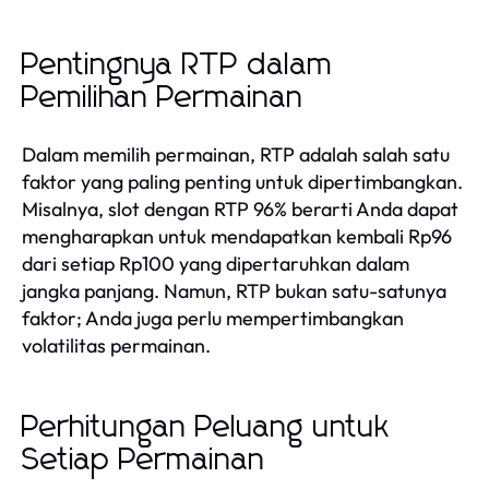
Pentingnya RTP dalam
Pemilihan Permainan
Dalam memilih permainan, RTP adalah salah satu
faktor yang paling penting untuk dipertimbangkan.
Misalnya, slot dengan RTP 96% berarti Anda dapat
mengharapkan untuk mendapatkan kembali Rp96
dari setiap Rp100 yang dipertaruhkan dalam
jangka panjang. Namun, RTP bukan satu-satunya
faktor; Anda juga perlu mempertimbangkan
volatilitas permainan.
Perhitungan Peluang untuk
Setiap Permainan