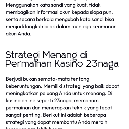
Menggunakan kata sandi yang kuat, tidak
membagikan informasi akun kepada siapa pun,
serta secara berkala mengubah kata sandi bisa
menjadi langkah bijak dalam menjaga keamanan
akun Anda.
Strategi Menang di
Permainan Kasino 23naga
Berjudi bukan semata-mata tentang
keberuntungan. Memiliki strategi yang baik dapat
meningkatkan peluang Anda untuk menang. Di
kasino online seperti 23naga, memahami
permainan dan menerapkan teknik yang tepat
sangat penting. Berikut ini adalah beberapa
strategi yang dapat membantu Anda meraih