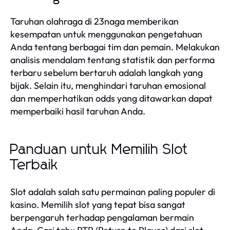
Taruhan olahraga di 23naga memberikan
kesempatan untuk menggunakan pengetahuan
Anda tentang berbagai tim dan pemain. Melakukan
analisis mendalam tentang statistik dan performa
terbaru sebelum bertaruh adalah langkah yang
bijak. Selain itu, menghindari taruhan emosional
dan memperhatikan odds yang ditawarkan dapat
memperbaiki hasil taruhan Anda.
Panduan untuk Memilih Slot
Terbaik
Slot adalah salah satu permainan paling populer di
kasino. Memilih slot yang tepat bisa sangat
berpengaruh terhadap pengalaman bermain