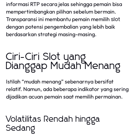
informasi RTP secara jelas sehingga pemain bisa
mempertimbangkan pilihan sebelum bermain.
Transparansi ini membantu pemain memilih
slot
dengan potensi pengembalian yang lebih baik
berdasarkan strategi masing-masing.
Ciri-Ciri Slot yang
Dianggap Mudah Menang
Istilah “mudah menang” sebenarnya bersifat
relatif. Namun, ada beberapa indikator yang sering
dijadikan acuan pemain saat memilih permainan.
Volatilitas Rendah hingga
Sedang