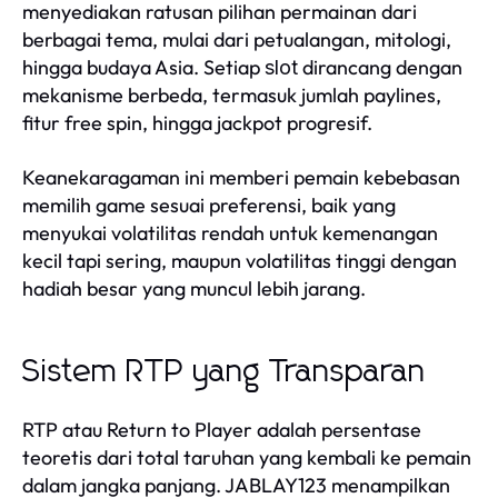
menyediakan ratusan pilihan permainan dari
berbagai tema, mulai dari petualangan, mitologi,
hingga budaya Asia. Setiap
dirancang dengan
slot
mekanisme berbeda, termasuk jumlah paylines,
fitur free spin, hingga jackpot progresif.
Keanekaragaman ini memberi pemain kebebasan
memilih game sesuai preferensi, baik yang
menyukai volatilitas rendah untuk kemenangan
kecil tapi sering, maupun volatilitas tinggi dengan
hadiah besar yang muncul lebih jarang.
Sistem RTP yang Transparan
RTP atau Return to Player adalah persentase
teoretis dari total taruhan yang kembali ke pemain
dalam jangka panjang. JABLAY123 menampilkan