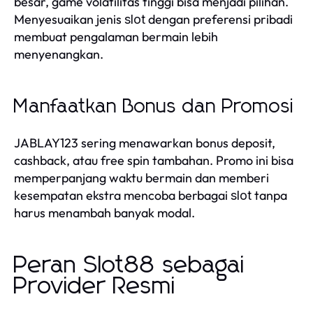
besar, game volatilitas tinggi bisa menjadi pilihan.
Menyesuaikan jenis
dengan preferensi pribadi
slot
membuat pengalaman bermain lebih
menyenangkan.
Manfaatkan Bonus dan Promosi
JABLAY123 sering menawarkan bonus deposit,
cashback, atau free spin tambahan. Promo ini bisa
memperpanjang waktu bermain dan memberi
kesempatan ekstra mencoba berbagai
tanpa
slot
harus menambah banyak modal.
Peran Slot88 sebagai
Provider Resmi