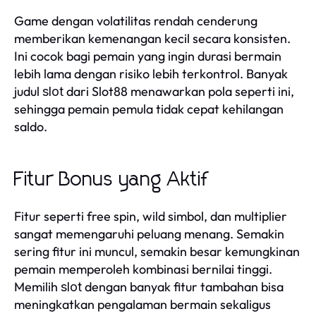
Game dengan volatilitas rendah cenderung
memberikan kemenangan kecil secara konsisten.
Ini cocok bagi pemain yang ingin durasi bermain
lebih lama dengan risiko lebih terkontrol. Banyak
judul
dari Slot88 menawarkan pola seperti ini,
slot
sehingga pemain pemula tidak cepat kehilangan
saldo.
Fitur Bonus yang Aktif
Fitur seperti free spin, wild simbol, dan multiplier
sangat memengaruhi peluang menang. Semakin
sering fitur ini muncul, semakin besar kemungkinan
pemain memperoleh kombinasi bernilai tinggi.
Memilih
dengan banyak fitur tambahan bisa
slot
meningkatkan pengalaman bermain sekaligus