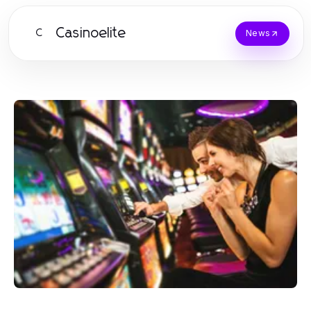
Casinoelite
C
News