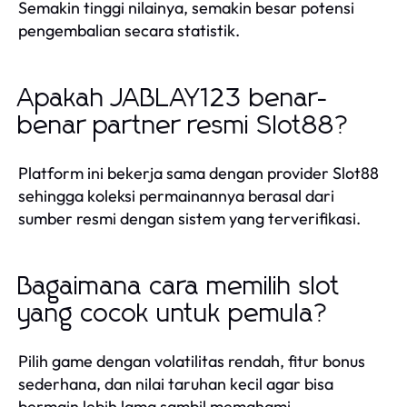
Semakin tinggi nilainya, semakin besar potensi
pengembalian secara statistik.
Apakah JABLAY123 benar-
benar partner resmi Slot88?
Platform ini bekerja sama dengan provider Slot88
sehingga koleksi permainannya berasal dari
sumber resmi dengan sistem yang terverifikasi.
Bagaimana cara memilih slot
yang cocok untuk pemula?
Pilih game dengan volatilitas rendah, fitur bonus
sederhana, dan nilai taruhan kecil agar bisa
bermain lebih lama sambil memahami