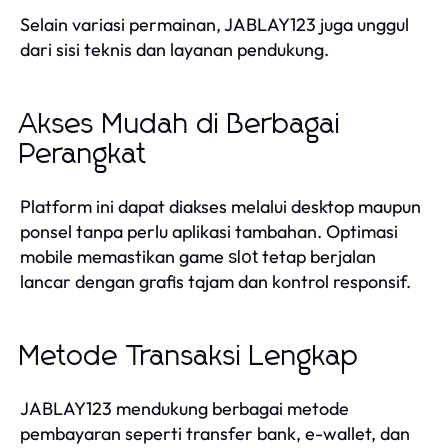
Selain variasi permainan, JABLAY123 juga unggul
dari sisi teknis dan layanan pendukung.
Akses Mudah di Berbagai
Perangkat
Platform ini dapat diakses melalui desktop maupun
ponsel tanpa perlu aplikasi tambahan. Optimasi
mobile memastikan game
tetap berjalan
slot
lancar dengan grafis tajam dan kontrol responsif.
Metode Transaksi Lengkap
JABLAY123 mendukung berbagai metode
pembayaran seperti transfer bank, e-wallet, dan