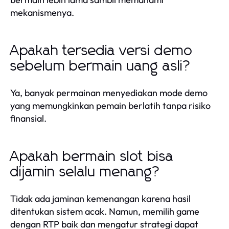
mekanismenya.
Apakah tersedia versi demo
sebelum bermain uang asli?
Ya, banyak permainan menyediakan mode demo
yang memungkinkan pemain berlatih tanpa risiko
finansial.
Apakah bermain slot bisa
dijamin selalu menang?
Tidak ada jaminan kemenangan karena hasil
ditentukan sistem acak. Namun, memilih game
dengan RTP baik dan mengatur strategi dapat