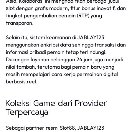
Asia. Kolaborasi ini menghadirkan berbagai judul
dengan grafis modern, fitur bonus inovatif, dan
slot
tingkat pengembalian pemain (RTP) yang
transparan.
Selain itu, sistem keamanan di JABLAY123
menggunakan enkripsi data sehingga transaksi dan
informasi pribadi pemain tetap terlindungi.
Dukungan layanan pelanggan 24 jam juga menjadi
nilai tambah, terutama bagi pemain baru yang
masih mempelajari cara kerja permainan digital
berbasis reel.
Koleksi Game dari Provider
Terpercaya
Sebagai partner resmi Slot88, JABLAY123