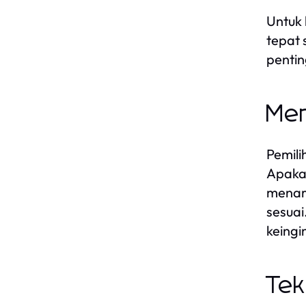
Untuk 
tepat 
pentin
Mem
Pemili
Apakah
menar
sesuai
keingi
Tek