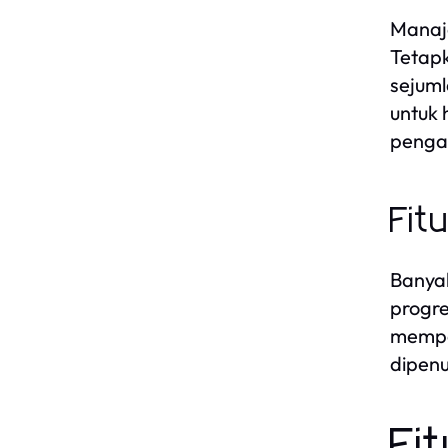
Manaje
Tetap
sejuml
untuk 
pengal
Fit
Banyak
progre
memper
dipenu
Fi