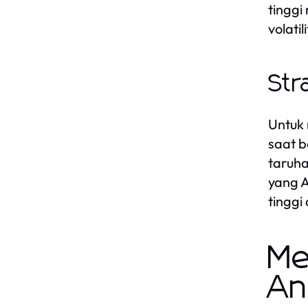
tinggi
volati
Str
Untuk
saat b
taruha
yang A
tinggi
Me
An