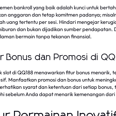
men bankroll yang baik adalah kunci untuk berta
kan anggaran dan tetap komitmen padanya; misaln
ah uang tertentu per sesi. Hindari mengejar kerug
hiburan dan bukan dijadikan sumber pendapatan.
aman bermain tanpa tekanan finansial.
ur Bonus dan Promosi di QQ
 slot di QQ188 menawarkan fitur bonus menarik, t
sif. Manfaatkan promosi dan bonus untuk mening
hatikan syarat dan ketentuan dari setiap bonus,
hi sebelum Anda dapat menarik kemenangan dari 
tur Permainan Inovati