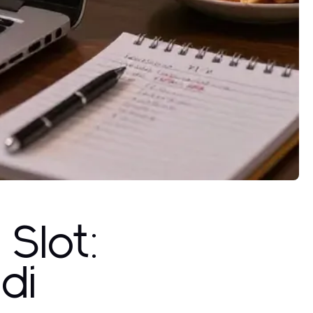
Slot:
di