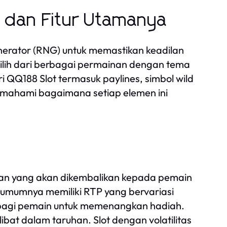
 dan Fitur Utamanya
rator (RNG) untuk memastikan keadilan
ilih dari berbagai permainan dengan tema
i QQ188 Slot termasuk paylines, simbol wild
memahami bagaimana setiap elemen ini
ruhan yang akan dikembalikan kepada pemain
umumnya memiliki RTP yang bervariasi
 bagi pemain untuk memenangkan hadiah.
ibat dalam taruhan. Slot dengan volatilitas