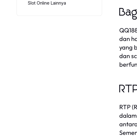
Slot Online Lainnya
Bag
QQ188
dan ha
yang b
dan sc
berfu
RTP
RTP (R
dalam 
antar
Sement