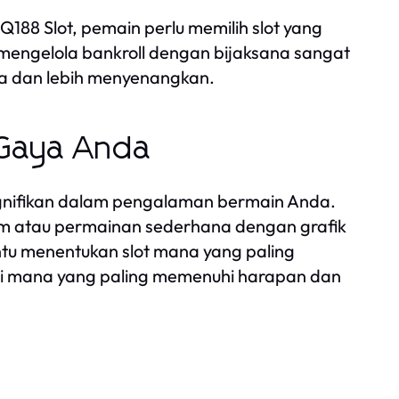
88 Slot, pemain perlu memilih slot yang
 mengelola bankroll dengan bijaksana sangat
ma dan lebih menyenangkan.
 Gaya Anda
ignifikan dalam pengalaman bermain Anda.
am atau permainan sederhana dengan grafik
tu menentukan slot mana yang paling
asi mana yang paling memenuhi harapan dan