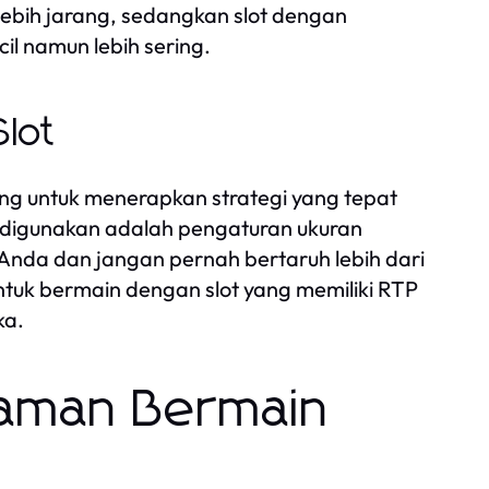
ebih jarang, sedangkan slot dengan
il namun lebih sering.
lot
g untuk menerapkan strategi yang tepat
m digunakan adalah pengaturan ukuran
 Anda dan jangan pernah bertaruh lebih dari
ntuk bermain dengan slot yang memiliki RTP
ka.
aman Bermain