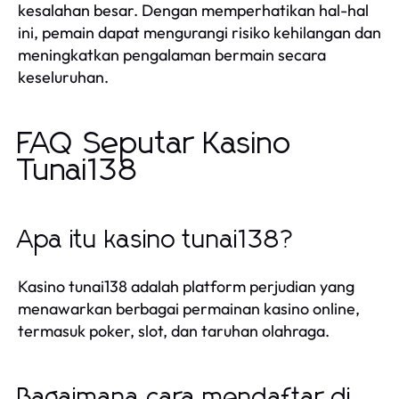
kesalahan besar. Dengan memperhatikan hal-hal
ini, pemain dapat mengurangi risiko kehilangan dan
meningkatkan pengalaman bermain secara
keseluruhan.
FAQ Seputar Kasino
Tunai138
Apa itu kasino tunai138?
Kasino tunai138 adalah platform perjudian yang
menawarkan berbagai permainan kasino online,
termasuk poker, slot, dan taruhan olahraga.
Bagaimana cara mendaftar di