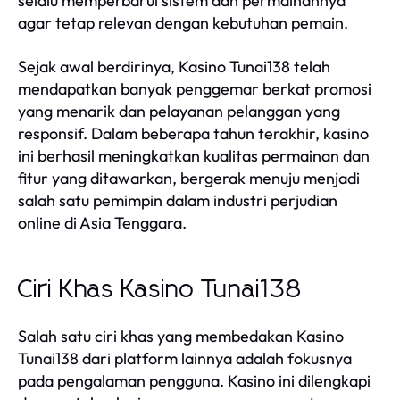
selalu memperbarui sistem dan permainannya
agar tetap relevan dengan kebutuhan pemain.
Sejak awal berdirinya, Kasino Tunai138 telah
mendapatkan banyak penggemar berkat promosi
yang menarik dan pelayanan pelanggan yang
responsif. Dalam beberapa tahun terakhir, kasino
ini berhasil meningkatkan kualitas permainan dan
fitur yang ditawarkan, bergerak menuju menjadi
salah satu pemimpin dalam industri perjudian
online di Asia Tenggara.
Ciri Khas Kasino Tunai138
Salah satu ciri khas yang membedakan Kasino
Tunai138 dari platform lainnya adalah fokusnya
pada pengalaman pengguna. Kasino ini dilengkapi