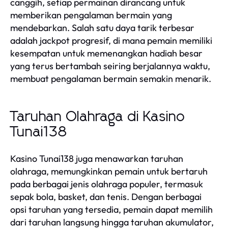
canggih, setiap permainan dirancang untuk
memberikan pengalaman bermain yang
mendebarkan. Salah satu daya tarik terbesar
adalah jackpot progresif, di mana pemain memiliki
kesempatan untuk memenangkan hadiah besar
yang terus bertambah seiring berjalannya waktu,
membuat pengalaman bermain semakin menarik.
Taruhan Olahraga di Kasino
Tunai138
Kasino Tunai138 juga menawarkan taruhan
olahraga, memungkinkan pemain untuk bertaruh
pada berbagai jenis olahraga populer, termasuk
sepak bola, basket, dan tenis. Dengan berbagai
opsi taruhan yang tersedia, pemain dapat memilih
dari taruhan langsung hingga taruhan akumulator,