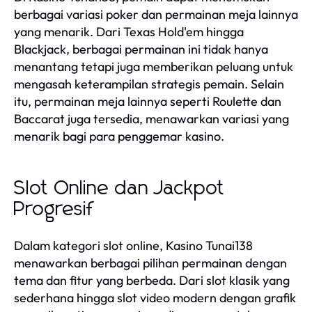
berbagai variasi poker dan permainan meja lainnya
yang menarik. Dari Texas Hold'em hingga
Blackjack, berbagai permainan ini tidak hanya
menantang tetapi juga memberikan peluang untuk
mengasah keterampilan strategis pemain. Selain
itu, permainan meja lainnya seperti Roulette dan
Baccarat juga tersedia, menawarkan variasi yang
menarik bagi para penggemar kasino.
Slot Online dan Jackpot
Progresif
Dalam kategori slot online, Kasino Tunai138
menawarkan berbagai pilihan permainan dengan
tema dan fitur yang berbeda. Dari slot klasik yang
sederhana hingga slot video modern dengan grafik