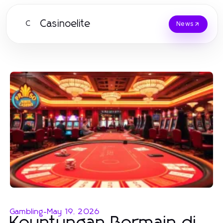
Casinoelite
C
News
Gambling
-
May 19, 2026