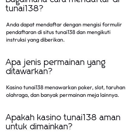
tunai138?
Anda dapat mendaftar dengan mengisi formulir
pendaftaran di situs tunai138 dan mengikuti
instruksi yang diberikan.
Apa jenis permainan yang
ditawarkan?
Kasino tunai138 menawarkan poker, slot, taruhan
olahraga, dan banyak permainan meja lainnya.
Apakah kasino tunai138 aman
untuk dimainkan?