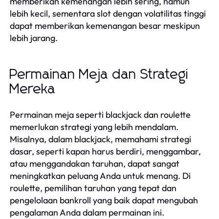
memberikan kemenangan lebih sering, namun
lebih kecil, sementara slot dengan volatilitas tinggi
dapat memberikan kemenangan besar meskipun
lebih jarang.
Permainan Meja dan Strategi
Mereka
Permainan meja seperti blackjack dan roulette
memerlukan strategi yang lebih mendalam.
Misalnya, dalam blackjack, memahami strategi
dasar, seperti kapan harus berdiri, menggambar,
atau menggandakan taruhan, dapat sangat
meningkatkan peluang Anda untuk menang. Di
roulette, pemilihan taruhan yang tepat dan
pengelolaan bankroll yang baik dapat mengubah
pengalaman Anda dalam permainan ini.