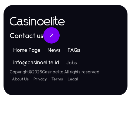
Casinoelite
Contact us
Home Page
News
FAQs
Jobs
info
@
casinoelite.id
Copyright
©
2026
Casinoelite
.
All rights reserved
About Us
Privacy
Terms
Legal