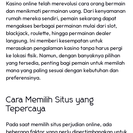
Kasino online telah merevolusi cara orang bermain
dan menikmati permainan uang. Dari kenyamanan
rumah mereka sendiri, pemain sekarang dapat
mengakses berbagai permainan mulai dari slot,
blackjack, roulette, hingga permainan dealer
langsung. Ini memberi kesempatan untuk
merasakan pengalaman kasino tanpa harus pergi
ke lokasi fisik. Namun, dengan banyaknya pilihan
yang tersedia, penting bagi pemain untuk memilah
mana yang paling sesuai dengan kebutuhan dan
preferensinya.
Cara Memilih Situs yang
Tepercaya
Pada saat memilih situs perjudian online, ada
beberapa faktor yang perlu dipertimbangkan untuk