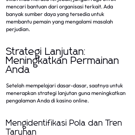
mencari bantuan dari organisasi terkait. Ada
banyak sumber daya yang tersedia untuk
membantu pemain yang mengalami masalah
perjudian.
Strategi Lanjutan:
Meningkatkan Permainan
Anda
Setelah mempelajari dasar-dasar, saatnya untuk
menerapkan strategi lanjutan guna meningkatkan
pengalaman Anda di kasino online.
Mengidentifikasi Pola dan Tren
Taruhan