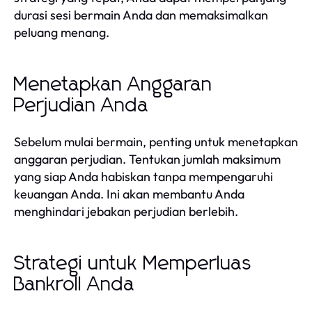
durasi sesi bermain Anda dan memaksimalkan
peluang menang.
Menetapkan Anggaran
Perjudian Anda
Sebelum mulai bermain, penting untuk menetapkan
anggaran perjudian. Tentukan jumlah maksimum
yang siap Anda habiskan tanpa mempengaruhi
keuangan Anda. Ini akan membantu Anda
menghindari jebakan perjudian berlebih.
Strategi untuk Memperluas
Bankroll Anda