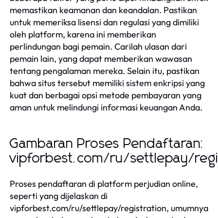
memastikan keamanan dan keandalan. Pastikan
untuk memeriksa lisensi dan regulasi yang dimiliki
oleh platform, karena ini memberikan
perlindungan bagi pemain. Carilah ulasan dari
pemain lain, yang dapat memberikan wawasan
tentang pengalaman mereka. Selain itu, pastikan
bahwa situs tersebut memiliki sistem enkripsi yang
kuat dan berbagai opsi metode pembayaran yang
aman untuk melindungi informasi keuangan Anda.
Gambaran Proses Pendaftaran:
vipforbest.com/ru/settlepay/regi
Proses pendaftaran di platform perjudian online,
seperti yang dijelaskan di
vipforbest.com/ru/settlepay/registration, umumnya