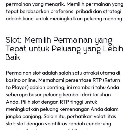
permainan yang menarik. Memilih permainan yang
tepat berdasarkan preferensi pribadi dan strategi
adalah kunci untuk meningkatkan peluang menang.
Slot: Memilih Permainan yang
Tepat untuk Peluang yang Lebih
Baik
Permainan slot adalah salah satu atraksi utama di
kasino online. Memahami persentase RTP (Return
to Player) adalah penting; ini memberi tahu Anda
seberapa besar peluang kembali dari taruhan
Anda. Pilih slot dengan RTP tinggi untuk
meningkatkan peluang kemenangan Anda dalam
jangka panjang. Selain itu, perhatikan volatilitas
slot; slot dengan volatilitas rendah cenderung