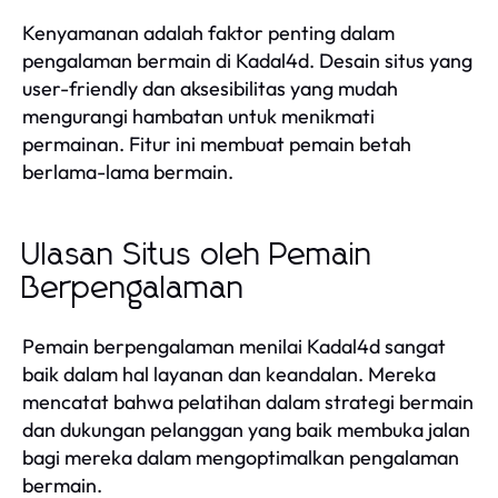
Kenyamanan adalah faktor penting dalam
pengalaman bermain di Kadal4d. Desain situs yang
user-friendly dan aksesibilitas yang mudah
mengurangi hambatan untuk menikmati
permainan. Fitur ini membuat pemain betah
berlama-lama bermain.
Ulasan Situs oleh Pemain
Berpengalaman
Pemain berpengalaman menilai Kadal4d sangat
baik dalam hal layanan dan keandalan. Mereka
mencatat bahwa pelatihan dalam strategi bermain
dan dukungan pelanggan yang baik membuka jalan
bagi mereka dalam mengoptimalkan pengalaman
bermain.