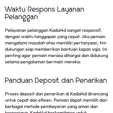
Waktu Respons Layanan
Pelanggan
Pelayanan pelanggan Kadal4d sangat responsif,
dengan waktu tanggapan yang cepat. Jika pemain
mengalami masalah atau memiliki pertanyaan, tim
dukungan siap memberikan bantuan kapan saja. Ini
penting agar pemain merasa dihargai dan didukung
selama pengalaman bermain mereka.
Panduan Deposit dan Penarikan
Proses deposit dan penarikan di Kadal4d dirancang
untuk cepat dan efisien. Pemain dapat memilih dari
berbagai metode pembayaran yang aman dan
terpercaya. Kadal4d berkomitmen untuk