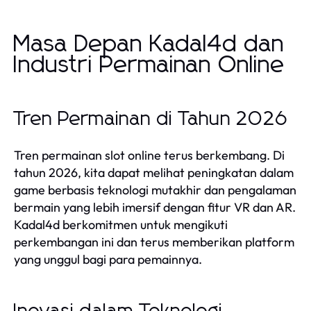
Masa Depan Kadal4d dan
Industri Permainan Online
Tren Permainan di Tahun 2026
Tren permainan slot online terus berkembang. Di
tahun 2026, kita dapat melihat peningkatan dalam
game berbasis teknologi mutakhir dan pengalaman
bermain yang lebih imersif dengan fitur VR dan AR.
Kadal4d berkomitmen untuk mengikuti
perkembangan ini dan terus memberikan platform
yang unggul bagi para pemainnya.