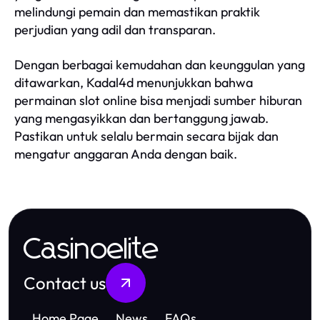
melindungi pemain dan memastikan praktik
perjudian yang adil dan transparan.
Dengan berbagai kemudahan dan keunggulan yang
ditawarkan, Kadal4d menunjukkan bahwa
permainan slot online bisa menjadi sumber hiburan
yang mengasyikkan dan bertanggung jawab.
Pastikan untuk selalu bermain secara bijak dan
mengatur anggaran Anda dengan baik.
Casinoelite
Contact us
Home Page
News
FAQs