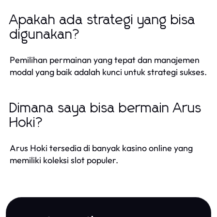
Apakah ada strategi yang bisa
digunakan?
Pemilihan permainan yang tepat dan manajemen
modal yang baik adalah kunci untuk strategi sukses.
Dimana saya bisa bermain Arus
Hoki?
Arus Hoki tersedia di banyak kasino online yang
memiliki koleksi slot populer.