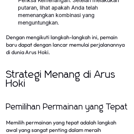
Periksa Kemenangan:
Setelah melakukan
putaran, lihat apakah Anda telah
memenangkan kombinasi yang
menguntungkan.
Dengan mengikuti langkah-langkah ini, pemain
baru dapat dengan lancar memulai perjalanannya
di dunia Arus Hoki.
Strategi Menang di Arus
Hoki
Pemilihan Permainan yang Tepat
Memilih permainan yang tepat adalah langkah
awal yang sangat penting dalam meraih