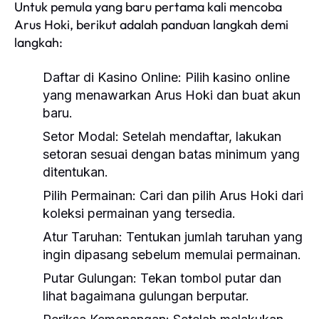
Untuk pemula yang baru pertama kali mencoba
Arus Hoki, berikut adalah panduan langkah demi
langkah:
Daftar di Kasino Online:
Pilih kasino online
yang menawarkan Arus Hoki dan buat akun
baru.
Setor Modal:
Setelah mendaftar, lakukan
setoran sesuai dengan batas minimum yang
ditentukan.
Pilih Permainan:
Cari dan pilih Arus Hoki dari
koleksi permainan yang tersedia.
Atur Taruhan:
Tentukan jumlah taruhan yang
ingin dipasang sebelum memulai permainan.
Putar Gulungan:
Tekan tombol putar dan
lihat bagaimana gulungan berputar.