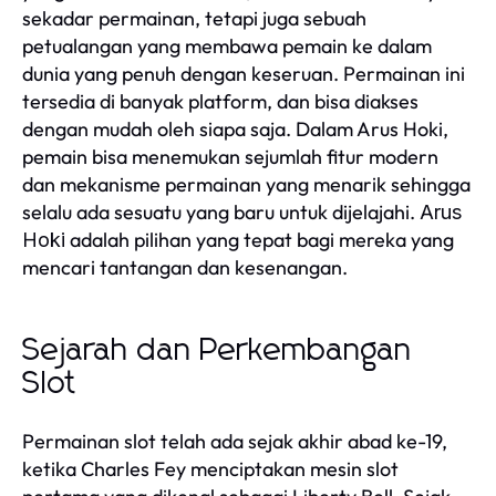
sekadar permainan, tetapi juga sebuah
petualangan yang membawa pemain ke dalam
dunia yang penuh dengan keseruan. Permainan ini
tersedia di banyak platform, dan bisa diakses
dengan mudah oleh siapa saja. Dalam Arus Hoki,
pemain bisa menemukan sejumlah fitur modern
dan mekanisme permainan yang menarik sehingga
selalu ada sesuatu yang baru untuk dijelajahi.
Arus
adalah pilihan yang tepat bagi mereka yang
Hoki
mencari tantangan dan kesenangan.
Sejarah dan Perkembangan
Slot
Permainan slot telah ada sejak akhir abad ke-19,
ketika Charles Fey menciptakan mesin slot