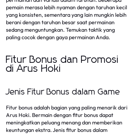
pemain merasa lebih nyaman dengan taruhan kecil
yang konsisten, sementara yang lain mungkin lebih
berani dengan taruhan besar saat permainan
sedang menguntungkan. Temukan taktik yang
paling cocok dengan gaya permainan Anda.
Fitur Bonus dan Promosi
di Arus Hoki
Jenis Fitur Bonus dalam Game
Fitur bonus adalah bagian yang paling menarik dari
Arus Hoki. Bermain dengan fitur bonus dapat
meningkatkan peluang menang dan memberikan
keuntungan ekstra. Jenis fitur bonus dalam