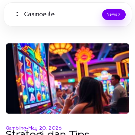
Casinoelite
C
News
Gambling
-
May 20, 2026